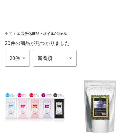
全て
エステ化粧品・オイル/ジェル
20件
の商品が見つかりました
件数
並び順
m