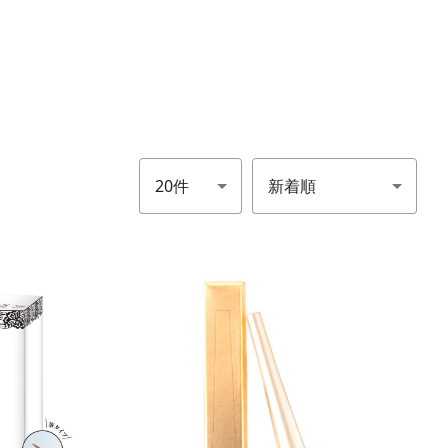
件数
並び順
close