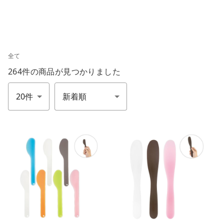
全て
264件
の商品が見つかりました
件数
並び順
m