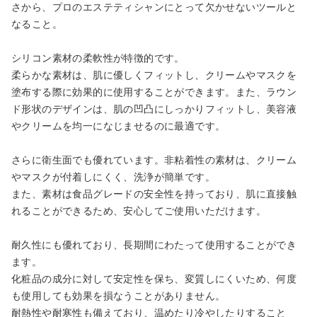
さから、プロのエステティシャンにとって欠かせないツールと
なること。
close
シリコン素材の柔軟性が特徴的です。
カートに追加しました。
柔らかな素材は、肌に優しくフィットし、クリームやマスクを
塗布する際に効果的に使用することができます。また、ラウン
ド形状のデザインは、肌の凹凸にしっかりフィットし、美容液
カートへ進む
やクリームを均一になじませるのに最適です。
お買い物を続ける
さらに衛生面でも優れています。非粘着性の素材は、クリーム
やマスクが付着しにくく、洗浄が簡単です。
また、素材は食品グレードの安全性を持っており、肌に直接触
れることができるため、安心してご使用いただけます。
耐久性にも優れており、長期間にわたって使用することができ
ます。
化粧品の成分に対して安定性を保ち、変質しにくいため、何度
も使用しても効果を損なうことがありません。
耐熱性や耐寒性も備えており、温めたり冷やしたりすること