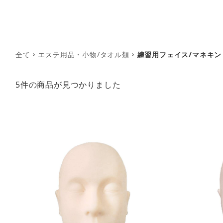
全て
エステ用品・小物/タオル類
練習用フェイス/マネキン
5件
の商品が見つかりました
am