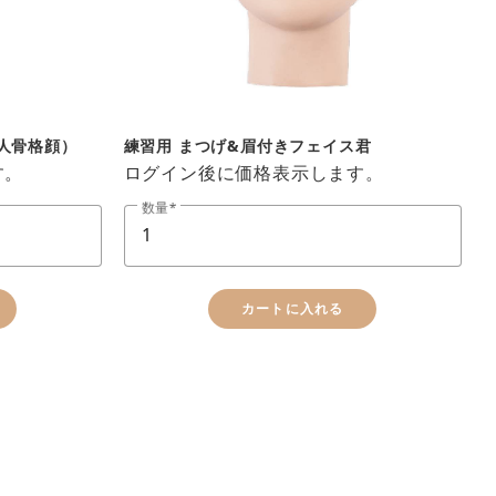
本人骨格顔）
練習用 まつげ&眉付きフェイス君
close
す。
ログイン後に価格表示します。
数量
カートに入れる