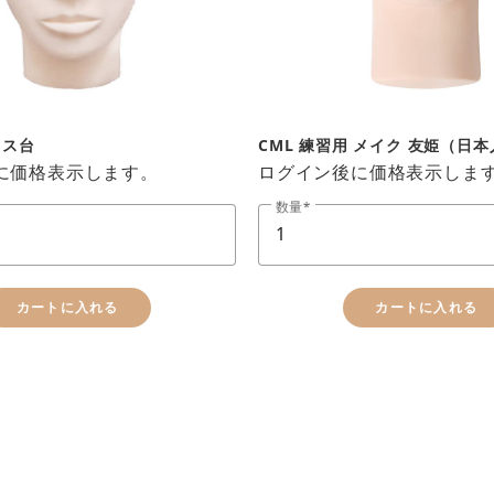
イス台
CML 練習用 メイク 友姫（日
に価格表示します。
ログイン後に価格表示しま
数量
カートに追加しました。
お買い物を続ける
カートへ進む
カートに入れる
カートに入れる