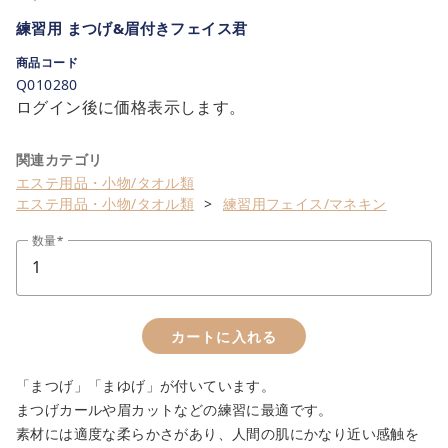
練習用 まつげ&眉付きフェイス君
商品コード
Q010280
ログイン後に価格表示します。
close
関連カテゴリ
カートに追加しました。
エステ用品・小物/タオル類
エステ用品・小物/タオル類
練習用フェイス/マネキン
カートへ進む
数量
お買い物を続ける
カートに入れる
「まつげ」「まゆげ」が付いています。
まつげカールや眉カットなどの練習に最適です。
素材には適度な柔らかさがあり、人間の肌にかなり近い感触を