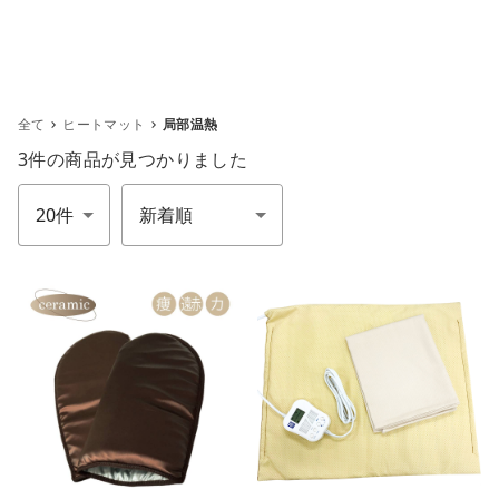
全て
ヒートマット
局部温熱
3件
の商品が見つかりました
件数
並び順
m