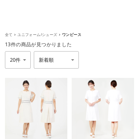
全て
ユニフォーム/シューズ
ワンピース
13件
の商品が見つかりました
件数
並び順
m