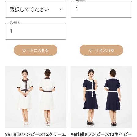
数量
数量
close
カートに追加しました。
カートに入れる
カートに入れる
カートへ進む
お買い物を続ける
Veriellaワンピース12クリーム
Veriellaワンピース12ネイビー