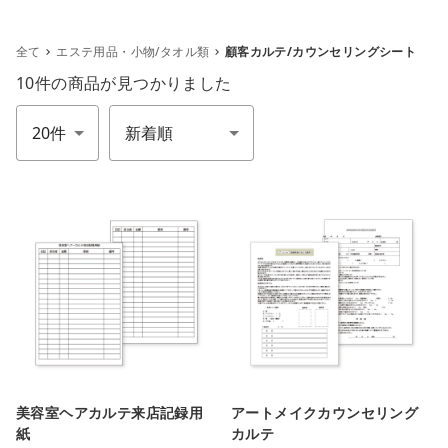
全て
エステ用品・小物/タオル類
顧客カルテ/カウンセリングシート
10件
の商品が見つかりました
件数
並び順
m
美容室ヘアカルテ来店記録用
アートメイクカウンセリング
紙
カルテ