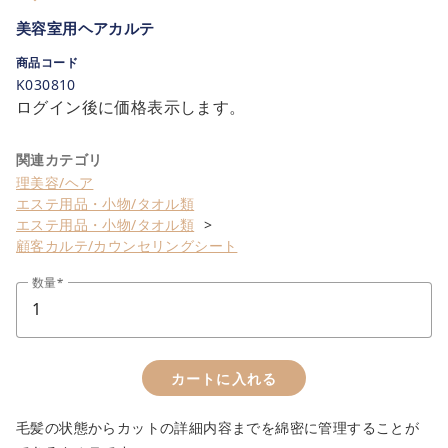
美容室用ヘアカルテ
商品コード
K030810
ログイン後に価格表示します。
関連カテゴリ
理美容/ヘア
エステ用品・小物/タオル類
エステ用品・小物/タオル類
顧客カルテ/カウンセリングシート
close
数量
カートに追加しました。
カートへ進む
カートに入れる
お買い物を続ける
毛髪の状態からカットの詳細内容までを綿密に管理することが