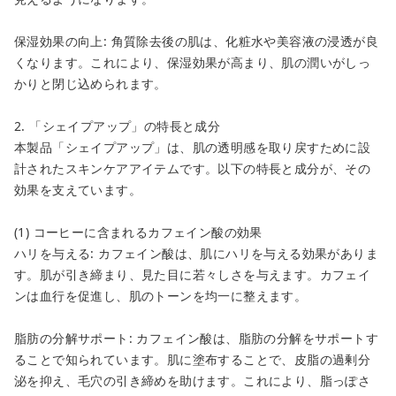
保湿効果の向上: 角質除去後の肌は、化粧水や美容液の浸透が良
くなります。これにより、保湿効果が高まり、肌の潤いがしっ
かりと閉じ込められます。
2. 「シェイプアップ」の特長と成分
本製品「シェイプアップ」は、肌の透明感を取り戻すために設
計されたスキンケアアイテムです。以下の特長と成分が、その
close
効果を支えています。
カートに追加しました。
(1) コーヒーに含まれるカフェイン酸の効果
ハリを与える: カフェイン酸は、肌にハリを与える効果がありま
カートへ進む
す。肌が引き締まり、見た目に若々しさを与えます。カフェイ
ンは血行を促進し、肌のトーンを均一に整えます。
お買い物を続ける
脂肪の分解サポート: カフェイン酸は、脂肪の分解をサポートす
ることで知られています。肌に塗布することで、皮脂の過剰分
泌を抑え、毛穴の引き締めを助けます。これにより、脂っぽさ