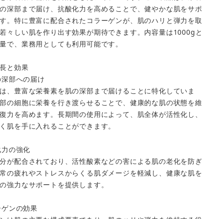
の深部まで届け、抗酸化力を高めることで、健やかな肌をサポ
す。特に豊富に配合されたコラーゲンが、肌のハリと弾力を取
若々しい肌を作り出す効果が期待できます。内容量は1000gと
量で、業務用としても利用可能です。
長と効果
養の深部への届け
close
は、豊富な栄養素を肌の深部まで届けることに特化していま
部の細胞に栄養を行き渡らせることで、健康的な肌の状態を維
復力を高めます。長期間の使用によって、肌全体が活性化し、
く肌を手に入れることができます。
酸化力の強化
分が配合されており、活性酸素などの害による肌の老化を防ぎ
常の疲れやストレスからくる肌ダメージを軽減し、健康な肌を
の強力なサポートを提供します。
ラーゲンの効果