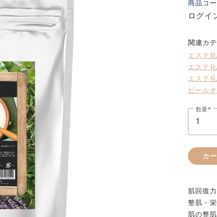
商品コー
ログイ
関連カテ
エステ化
エステ化
エステ化
ピールオ
数量
カ
肌回復力
整肌・栄
肌の整肌