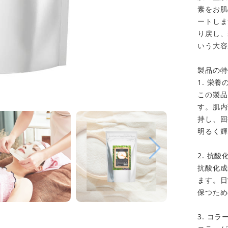
素をお肌
ートしま
り戻し、
いう大容
製品の特
1. 栄
この製品
カートに追加しました。
す。肌内
持し、回
明るく輝
お買い物を続ける
カートへ進む
2. 抗
抗酸化成
ます。日
保つため
3. コ