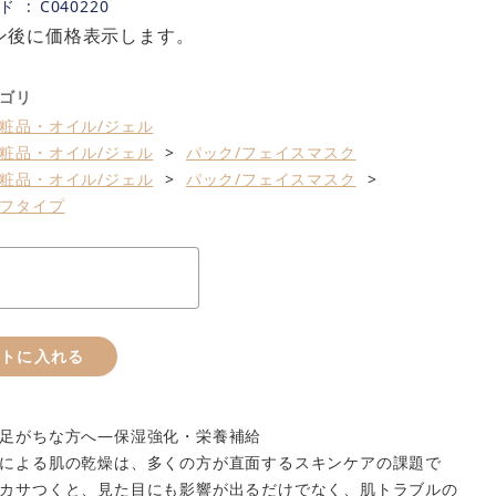
ド
C040220
ン後に価格表示します。
ゴリ
粧品・オイル/ジェル
粧品・オイル/ジェル
パック/フェイスマスク
粧品・オイル/ジェル
パック/フェイスマスク
フタイプ
ートに入れる
足がちな方へ—保湿強化・栄養補給
による肌の乾燥は、多くの方が直面するスキンケアの課題で
カサつくと、見た目にも影響が出るだけでなく、肌トラブルの