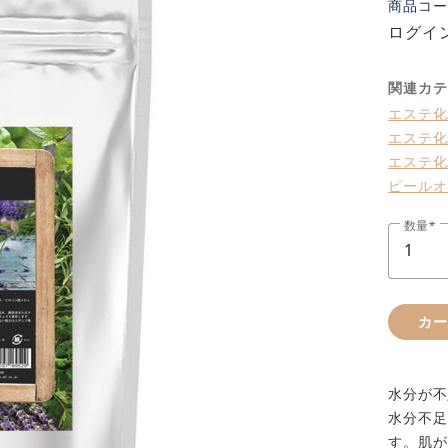
商品コー
ログイ
関連カテ
エステ化
エステ化
エステ化
ピールオ
数量
カ
水分が不
水分不足
す。肌が