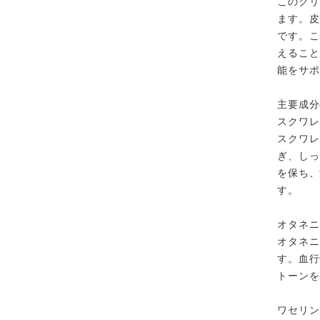
このクリ
ます。皮
です。こ
えること
能をサポ
主要成分
スクワレ
スクワレ
ぎ、しっ
を保ち、
す。
カートに追加しました。
オタネニ
オタネニ
す。血行
お買い物を続ける
カートへ進む
トーンを
ワセリン