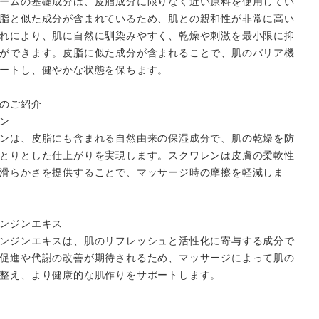
ームの基礎成分は、皮脂成分に限りなく近い原料を使用してい
脂と似た成分が含まれているため、肌との親和性が非常に高い
れにより、肌に自然に馴染みやすく、乾燥や刺激を最小限に抑
ができます。皮脂に似た成分が含まれることで、肌のバリア機
ートし、健やかな状態を保ちます。
のご紹介
ン
ンは、皮脂にも含まれる自然由来の保湿成分で、肌の乾燥を防
とりとした仕上がりを実現します。スクワレンは皮膚の柔軟性
滑らかさを提供することで、マッサージ時の摩擦を軽減しま
close
ンジンエキス
ンジンエキスは、肌のリフレッシュと活性化に寄与する成分で
促進や代謝の改善が期待されるため、マッサージによって肌の
整え、より健康的な肌作りをサポートします。