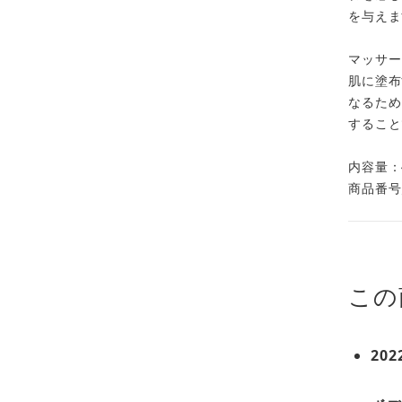
を与えま
マッサー
肌に塗布
なるため
すること
内容量：4
商品番号／
この
202