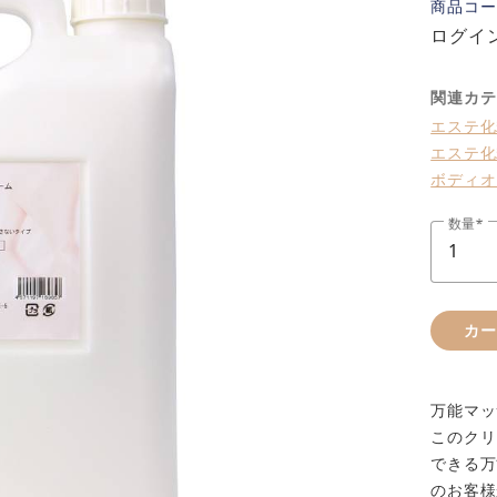
商品コー
ログイ
関連カテ
エステ化
エステ化
ボディオ
数量
カ
万能マッ
このクリ
できる万
のお客様