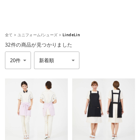
全て
ユニフォーム/シューズ
LindeLin
32件
の商品が見つかりました
件数
並び順
m