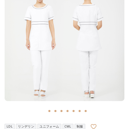
m
favorite_border
LDL
リンデリン
ユニフォーム
CML
制服