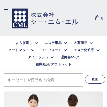
0
よもぎ蒸し
エステ用品
大型商品
ヒートマット
ユニフォーム
エステ化粧品
アイラッシュ
理美容/ヘア
在庫処分/アウトレット
キーワードや商品名で検索
検索