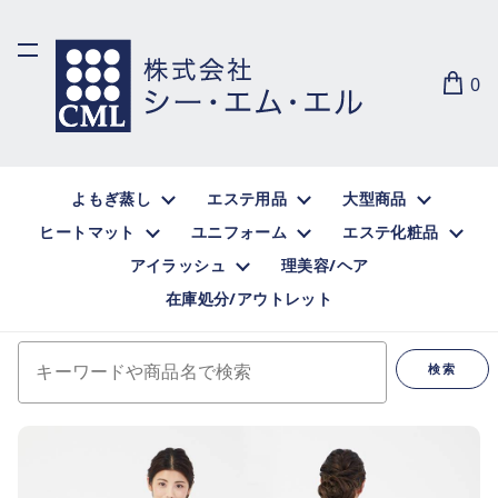
0
よもぎ蒸し
エステ用品
大型商品
ヒートマット
ユニフォーム
エステ化粧品
アイラッシュ
理美容/ヘア
在庫処分/アウトレット
キーワードや商品名で検索
検索