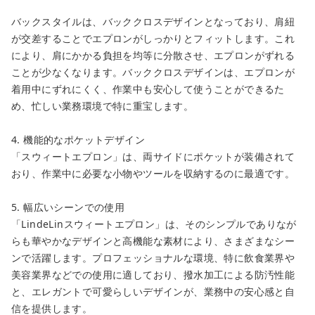
バックスタイルは、バッククロスデザインとなっており、肩紐
が交差することでエプロンがしっかりとフィットします。これ
により、肩にかかる負担を均等に分散させ、エプロンがずれる
ことが少なくなります。バッククロスデザインは、エプロンが
着用中にずれにくく、作業中も安心して使うことができるた
カートに追加しました。
め、忙しい業務環境で特に重宝します。
4. 機能的なポケットデザイン
カートへ進む
「スウィートエプロン」は、両サイドにポケットが装備されて
おり、作業中に必要な小物やツールを収納するのに最適です。
お買い物を続ける
5. 幅広いシーンでの使用
「LindeLinスウィートエプロン」は、そのシンプルでありなが
らも華やかなデザインと高機能な素材により、さまざまなシー
ンで活躍します。プロフェッショナルな環境、特に飲食業界や
美容業界などでの使用に適しており、撥水加工による防汚性能
と、エレガントで可愛らしいデザインが、業務中の安心感と自
信を提供します。