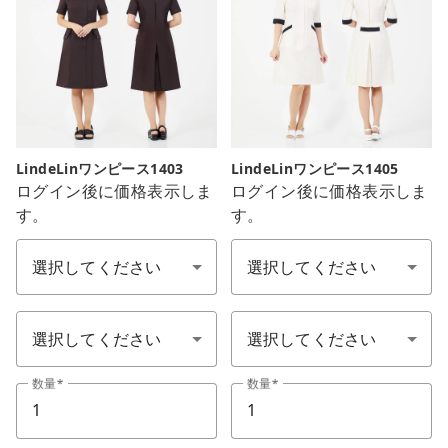
close
LindeLinワンピース1403
LindeLinワンピース1405
ログイン後に価格表示しま
ログイン後に価格表示しま
カートに追加しました。
す。
す。
サイズ S-LL
色：1カラー
カートへ進む
色：1カラー
サイズ S-LL
お買い物を続ける
数量
数量