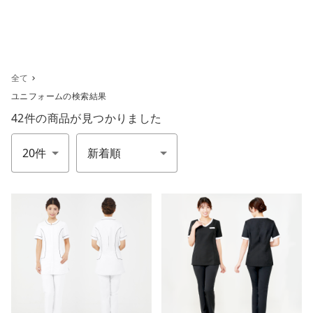
全て
ユニフォームの検索結果
42件
の商品が見つかりました
件数
並び順
m