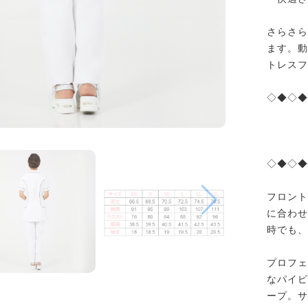
さらさら
ます。動
トレスフ
◇◆◇◆
◇◆◇◆
フロント
に合わせ
時でも、
カートに追加しました。
プロフェ
お買い物を続ける
カートへ進む
なパイピ
ープ。サ