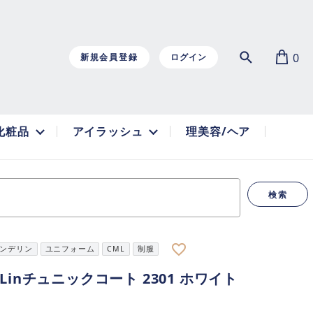
0
新規会員登録
ログイン
化粧品
アイラッシュ
理美容/ヘア
検索
favorite_border
ンデリン
ユニフォーム
CML
制服
deLinチュニックコート 2301 ホワイト