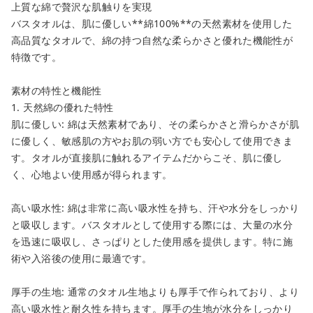
上質な綿で贅沢な肌触りを実現
バスタオルは、肌に優しい**綿100%**の天然素材を使用した
高品質なタオルで、綿の持つ自然な柔らかさと優れた機能性が
特徴です。
素材の特性と機能性
1. 天然綿の優れた特性
肌に優しい: 綿は天然素材であり、その柔らかさと滑らかさが肌
に優しく、敏感肌の方やお肌の弱い方でも安心して使用できま
す。タオルが直接肌に触れるアイテムだからこそ、肌に優し
く、心地よい使用感が得られます。
高い吸水性: 綿は非常に高い吸水性を持ち、汗や水分をしっかり
と吸収します。バスタオルとして使用する際には、大量の水分
close
を迅速に吸収し、さっぱりとした使用感を提供します。特に施
術や入浴後の使用に最適です。
カートに追加しました。
厚手の生地: 通常のタオル生地よりも厚手で作られており、より
カートへ進む
高い吸水性と耐久性を持ちます。厚手の生地が水分をしっかり