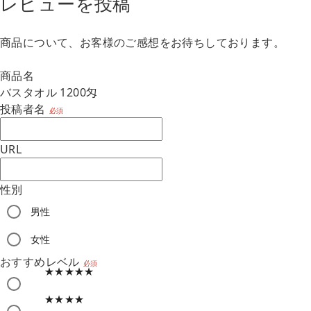
レビューを投稿
商品について、お客様のご感想をお待ちしております。
商品名
バスタオル 1200匁
投稿者名
必須
URL
性別
男性
m
女性
おすすめレベル
必須
★★★★★
★★★★