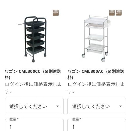
close
カートに追加しました。
カートへ進む
お買い物を続ける
ワゴン CML300CC（※別途送
ワゴン CML300AC（※別途送
料)
料)
ログイン後に価格表示しま
ログイン後に価格表示しま
す。
す。
ワゴン(顏色)
ワゴン(顏色)
数量
数量