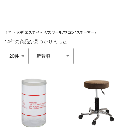
全て
大型(エステベッド/スツール/ワゴン/スチーマー）
14件
の商品が見つかりました
件数
並び順
m