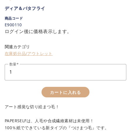
ディア＆バタフライ
商品コード
E900110
ログイン後に価格表示します。
close
カートに追加しました。
関連カテゴリ
在庫処分品/アウトレット
カートへ進む
数量
お買い物を続ける
カートに入れる
アート感覚な切り絵まつ毛！
PAPERSELFは、人毛や合成繊維素材は未使用！
100％紙でできている新タイプの『つけまつ毛』です。