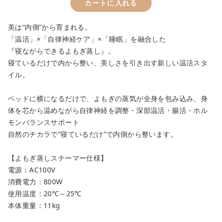
カートに入れる
美は“内側”から育まれる。
「温活」×「自律神経ケア」×「睡眠」を融合した
『寝ながらできるよもぎ蒸し』。
close
寝ているだけで内から整い、美しさを引き出す新しい温活スタ
カートに追加しました。
イル。
ベッドに横になるだけで、よもぎの蒸気が全身を包み込み、身
カートへ進む
体を芯から温めながら自律神経を調整・深部温活・腸活・ホル
モンバランスサポート
お買い物を続ける
自然のチカラで“寝ているだけ”で内側から整います。
【よもぎ蒸しスチーマー仕様】
電源：AC100V
消費電力：800W
使用温度：20℃～25℃
本体重量：11kg