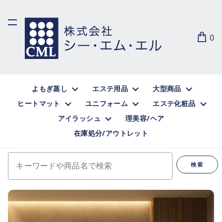
0
よもぎ蒸し
エステ用品
大型商品
ヒートマット
ユニフォーム
エステ化粧品
アイラッシュ
理美容/ヘア
在庫処分/アウトレット
キーワードや商品名で検索
検索