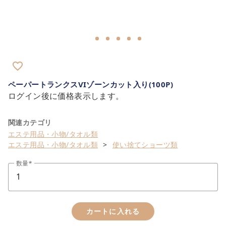
close
カートに追加しました。
カートへ進む
favorite_border
お買い物を続ける
ペーパートランクスVIゾーンカット入り(100P)
ログイン後に価格表示します。
関連カテゴリ
エステ用品・小物/タオル類
エステ用品・小物/タオル類
使い捨てショーツ類
数量
カートに入れる