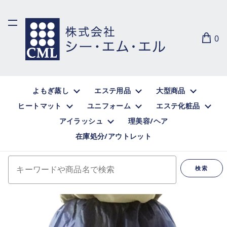
0
よもぎ蒸し
エステ用品
大型商品
ヒートマット
ユニフォーム
エステ化粧品
アイラッシュ
理美容/ヘア
在庫処分/アウトレット
キーワードや商品名で検索
検索