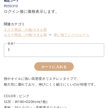
商品コード
P050310
close
ログイン後に価格表示します。
カートに追加しました。
関連カテゴリ
エステ用品・小物/タオル類
カートへ進む
エステ用品・小物/タオル類
使い捨てシーツ/シート
お買い物を続ける
数量
カートに入れる
熱やオイルに強い高密度ポリエチレンタイプで、
耐久性に優れており、伸びにくく破けにくいのが特徴です。
COLOR：ピンク
SIZE：W180×D200cm(1枚)
素材：20ミクロン・高密度ポリエチレン