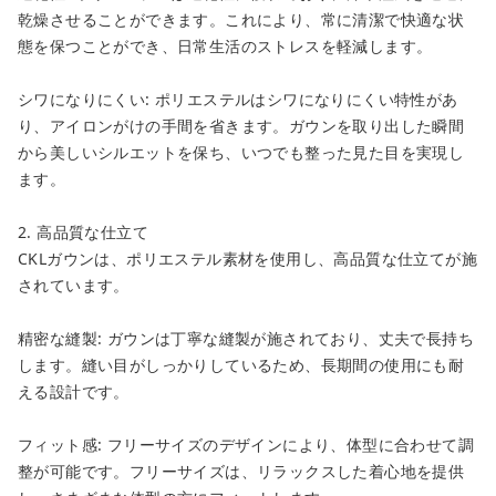
乾燥させることができます。これにより、常に清潔で快適な状
態を保つことができ、日常生活のストレスを軽減します。
シワになりにくい: ポリエステルはシワになりにくい特性があ
り、アイロンがけの手間を省きます。ガウンを取り出した瞬間
から美しいシルエットを保ち、いつでも整った見た目を実現し
ます。
2. 高品質な仕立て
CKLガウンは、ポリエステル素材を使用し、高品質な仕立てが施
されています。
精密な縫製: ガウンは丁寧な縫製が施されており、丈夫で長持ち
close
します。縫い目がしっかりしているため、長期間の使用にも耐
カートに追加しました。
える設計です。
フィット感: フリーサイズのデザインにより、体型に合わせて調
カートへ進む
整が可能です。フリーサイズは、リラックスした着心地を提供
お買い物を続ける