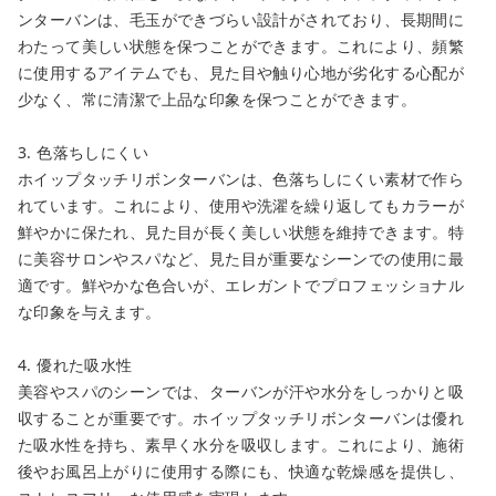
ンターバンは、毛玉ができづらい設計がされており、長期間に
わたって美しい状態を保つことができます。これにより、頻繁
に使用するアイテムでも、見た目や触り心地が劣化する心配が
少なく、常に清潔で上品な印象を保つことができます。
3. 色落ちしにくい
ホイップタッチリボンターバンは、色落ちしにくい素材で作ら
れています。これにより、使用や洗濯を繰り返してもカラーが
鮮やかに保たれ、見た目が長く美しい状態を維持できます。特
に美容サロンやスパなど、見た目が重要なシーンでの使用に最
close
適です。鮮やかな色合いが、エレガントでプロフェッショナル
な印象を与えます。
カートに追加しました。
4. 優れた吸水性
カートへ進む
美容やスパのシーンでは、ターバンが汗や水分をしっかりと吸
収することが重要です。ホイップタッチリボンターバンは優れ
お買い物を続ける
た吸水性を持ち、素早く水分を吸収します。これにより、施術
後やお風呂上がりに使用する際にも、快適な乾燥感を提供し、