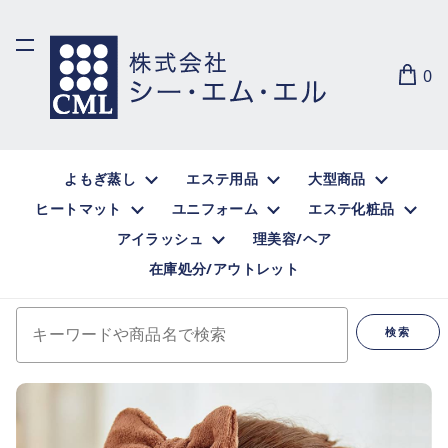
0
よもぎ蒸し
エステ用品
大型商品
ヒートマット
ユニフォーム
エステ化粧品
アイラッシュ
理美容/ヘア
在庫処分/アウトレット
キーワードや商品名で検索
検索