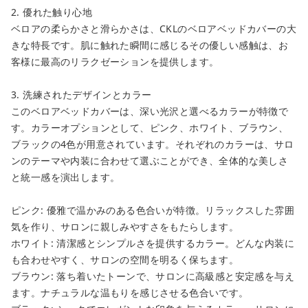
2. 優れた触り心地
カートに追加しました。
ベロアの柔らかさと滑らかさは、CKLのベロアベッドカバーの大
きな特長です。肌に触れた瞬間に感じるその優しい感触は、お
カートへ進む
客様に最高のリラクゼーションを提供します。
お買い物を続ける
3. 洗練されたデザインとカラー
このベロアベッドカバーは、深い光沢と選べるカラーが特徴で
す。カラーオプションとして、ピンク、ホワイト、ブラウン、
ブラックの4色が用意されています。それぞれのカラーは、サロ
ンのテーマや内装に合わせて選ぶことができ、全体的な美しさ
と統一感を演出します。
ピンク: 優雅で温かみのある色合いが特徴。リラックスした雰囲
気を作り、サロンに親しみやすさをもたらします。
ホワイト: 清潔感とシンプルさを提供するカラー。どんな内装に
も合わせやすく、サロンの空間を明るく保ちます。
ブラウン: 落ち着いたトーンで、サロンに高級感と安定感を与え
ます。ナチュラルな温もりを感じさせる色合いです。