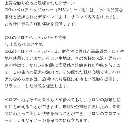
上質な触り心地と洗練されたデザイン
CKLのベロアベッドカバー（213シリーズ用）は、その高品質な
素材と洗練されたデザインにより、サロンの内装を格上げし、
お客様に最高の施術体験を提供します。
CKLのベロアベッドカバーの特長
1. 上質なベロア生地
CKLのベロアベッドカバーは、耐久性に優れた高品質のベロア生
地を使用しています。ベロア生地は、その独特の光沢と柔らか
さが特徴で、サロンの内装に高級感と洗練された印象を与えま
す。この生地の最大の魅力は、その優れた触り心地です。ベロ
アのなめらかさは、施術中のお客様に心地よい感触を提供し、
リラックスした状態を促進します。
ベロア生地はその耐久性も大変優れており、サロンの頻繁な使
用にも耐えることができます。摩耗や色褪せに強いため、長期
間にわたって美しい状態を保つことができ、サロンのプロフェ
ッショナルなイメージを保つのに役立ちます。
close