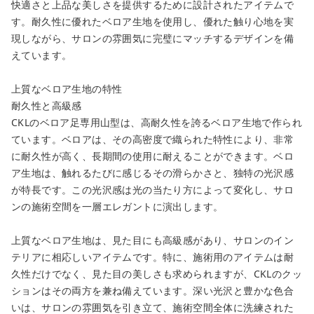
快適さと上品な美しさを提供するために設計されたアイテムで
す。耐久性に優れたベロア生地を使用し、優れた触り心地を実
現しながら、サロンの雰囲気に完璧にマッチするデザインを備
えています。
上質なベロア生地の特性
耐久性と高級感
CKLのベロア足専用山型は、高耐久性を誇るベロア生地で作られ
ています。ベロアは、その高密度で織られた特性により、非常
に耐久性が高く、長期間の使用に耐えることができます。ベロ
ア生地は、触れるたびに感じるその滑らかさと、独特の光沢感
close
が特長です。この光沢感は光の当たり方によって変化し、サロ
ンの施術空間を一層エレガントに演出します。
カートに追加しました。
上質なベロア生地は、見た目にも高級感があり、サロンのイン
カートへ進む
テリアに相応しいアイテムです。特に、施術用のアイテムは耐
久性だけでなく、見た目の美しさも求められますが、CKLのクッ
お買い物を続ける
ションはその両方を兼ね備えています。深い光沢と豊かな色合
いは、サロンの雰囲気を引き立て、施術空間全体に洗練された