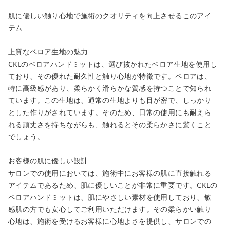
肌に優しい触り心地で施術のクオリティを向上させるこのアイ
テム
上質なベロア生地の魅力
CKLのベロアハンドミットは、選び抜かれたベロア生地を使用し
ており、その優れた耐久性と触り心地が特徴です。ベロアは、
特に高級感があり、柔らかく滑らかな質感を持つことで知られ
close
ています。この生地は、通常の生地よりも目が密で、しっかり
とした作りがされています。そのため、日常の使用にも耐えら
カートに追加しました。
れる頑丈さを持ちながらも、触れるとその柔らかさに驚くこと
でしょう。
カートへ進む
お客様の肌に優しい設計
お買い物を続ける
サロンでの使用においては、施術中にお客様の肌に直接触れる
アイテムであるため、肌に優しいことが非常に重要です。CKLの
ベロアハンドミットは、肌にやさしい素材を使用しており、敏
感肌の方でも安心してご利用いただけます。その柔らかい触り
心地は、施術を受けるお客様に心地よさを提供し、サロンでの