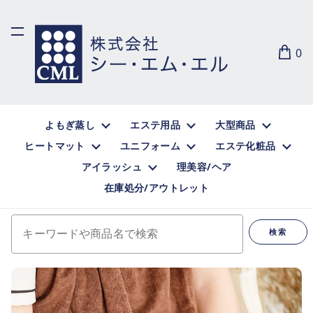
0
よもぎ蒸し
エステ用品
大型商品
ヒートマット
ユニフォーム
エステ化粧品
アイラッシュ
理美容/ヘア
在庫処分/アウトレット
キーワードや商品名で検索
検索