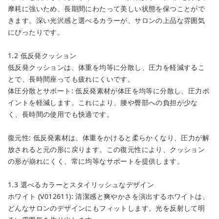
摩耗に強いため、長期間にわたって美しい状態を保つことがで
きます。深い光沢感と選べるカラーが、サロンの上品な雰囲気
にぴったりです。
1.2 低反発クッション
低反発クッションは、体重を均等に分散し、圧力を軽減するこ
とで、長時間座っても疲れにくいです。
体圧分散とサポート: 低反発素材が体圧を均等に分散し、圧力ポ
イントを軽減します。これにより、腰や臀部への負担が少な
く、長時間の使用でも快適です。
復元性: 低反発素材は、体重をかけると柔らかくなり、圧力が解
放されると元の形に戻ります。この復元性により、クッション
の形が崩れにくく、常に均等なサポートを提供します。
close
1.3 選べるカラーとスタイリッシュなデザイン
ホワイト (V012611): 清潔感と爽やかさを演出するホワイトは、
カートに追加しました。
どんなサロンのデザインにもフィットします。光を反射して明