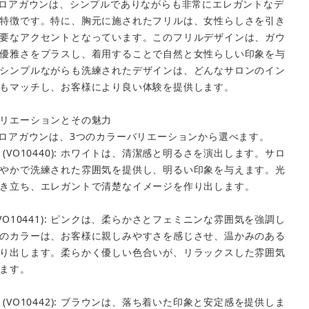
ベロアガウンは、シンプルでありながらも非常にエレガントなデ
特徴です。特に、胸元に施されたフリルは、女性らしさを引き
要なアクセントとなっています。このフリルデザインは、ガウ
優雅さをプラスし、着用することで自然と女性らしい印象を与
シンプルながらも洗練されたデザインは、どんなサロンのイン
もマッチし、お客様により良い体験を提供します。
リエーションとその魅力
ベロアガウンは、3つのカラーバリエーションから選べます。
close
 (VO10440): ホワイトは、清潔感と明るさを演出します。サロ
やかで洗練された雰囲気を提供し、明るい印象を与えます。光
き立ち、エレガントで清楚なイメージを作り出します。
(VO10441): ピンクは、柔らかさとフェミニンな雰囲気を強調し
のカラーは、お客様に親しみやすさを感じさせ、温かみのある
り出します。柔らかく優しい色合いが、リラックスした雰囲気
ます。
 (VO10442): ブラウンは、落ち着いた印象と安定感を提供しま