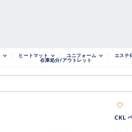
品
ヒートマット
ユニフォーム
エステ
在庫処分/アウトレット
favorite_border
CKL