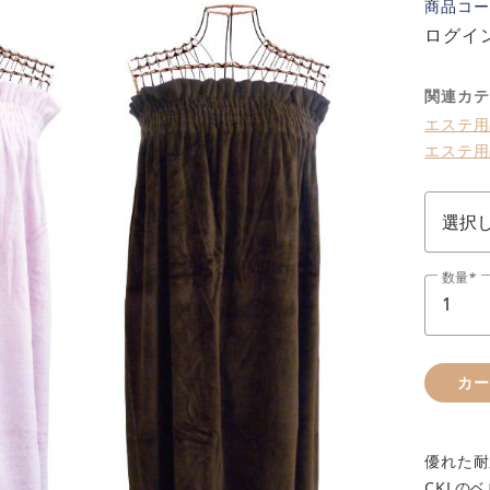
商品コー
ログイ
関連カテ
エステ用
エステ用
数量
カ
優れた耐
CKLの