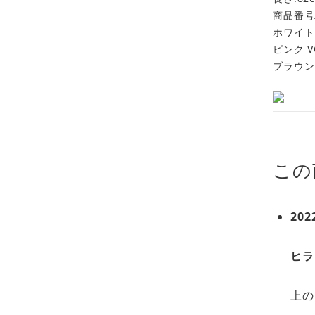
商品番号
ホワイト 
ピンク V
ブラウン 
この
202
ヒラ
上の