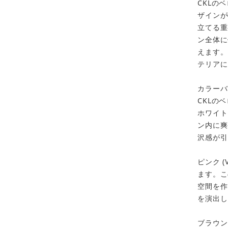
CKLの
ザインが
立てる重
ン全体に
えます。
テリアに
カラーバ
CKLの
ホワイト
カートに追加しました。
ン内に爽
沢感が引
お買い物を続ける
カートへ進む
ピンク 
ます。こ
空間を作
を演出し
ブラウン