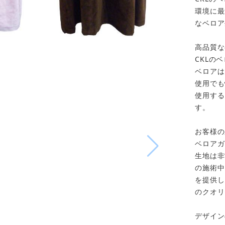
環境に最
なベロア
高品質な
CKLの
ベロアは
使用でも
使用する
す。
お客様の
ベロアガ
生地は非
の施術中
を提供し
のクオリ
デザイン