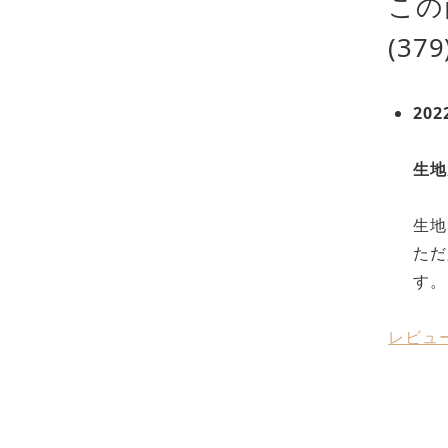
この
(379
202
生地
生地
ただ
す。
レビュ