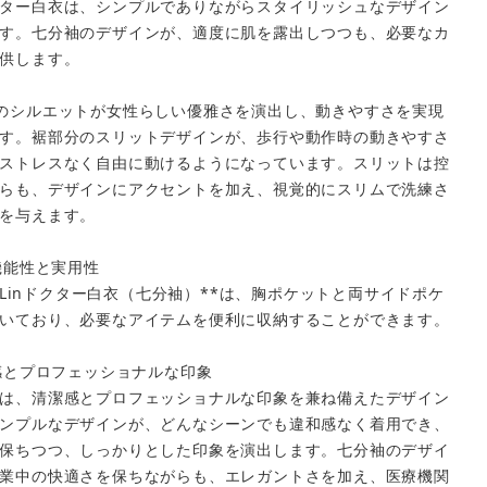
ター白衣は、シンプルでありながらスタイリッシュなデザイン
す。七分袖のデザインが、適度に肌を露出しつつも、必要なカ
供します。
のシルエットが女性らしい優雅さを演出し、動きやすさを実現
す。裾部分のスリットデザインが、歩行や動作時の動きやすさ
ストレスなく自由に動けるようになっています。スリットは控
らも、デザインにアクセントを加え、視覚的にスリムで洗練さ
を与えます。
い機能性と実用性
ndeLinドクター白衣（七分袖）**は、胸ポケットと両サイドポケ
いており、必要なアイテムを便利に収納することができます。
潔感とプロフェッショナルな印象
close
は、清潔感とプロフェッショナルな印象を兼ね備えたデザイン
ンプルなデザインが、どんなシーンでも違和感なく着用でき、
保ちつつ、しっかりとした印象を演出します。七分袖のデザイ
業中の快適さを保ちながらも、エレガントさを加え、医療機関