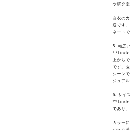
お買い物を続ける
カートへ進む
や研究室
白衣のカ
適です。
ネートで
5. 幅
**Li
上からで
です。医
シーンで
ジュアル
6. サ
**Li
であり、
カラーに
がらも清