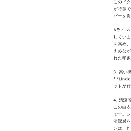
このドク
が特徴で
バーを提
Aライン
していま
を高め、
えめなが
れた印象
3. 高
**Li
ットが付
4. 清
この白衣
です。シ
カートに追加しました。
清潔感を
ンは、作