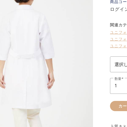
商品コー
ログイ
関連カテ
ユニフォ
ユニフォ
ユニフォ
数量
カ
上質さと