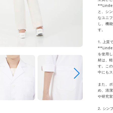
**Li
と、シン
なユニフ
し、機能
す。
1. 上
**Li
を使用し
材は、軽
す。この
中にもス
また、ポ
め、清潔
や研究室
2. シ