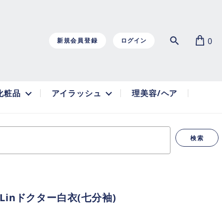
0
新規会員登録
ログイン
化粧品
アイラッシュ
理美容/ヘア
検索
deLinドクター白衣(七分袖)