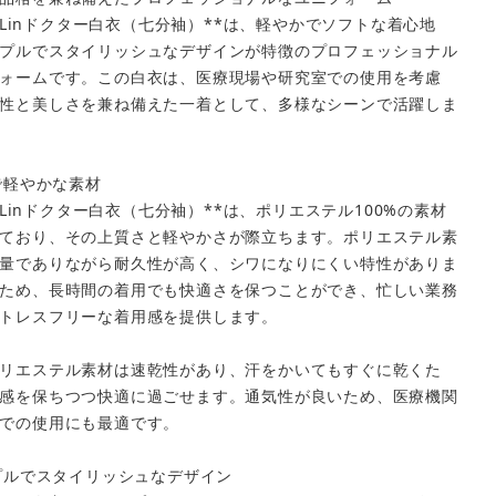
ndeLinドクター白衣（七分袖）**は、軽やかでソフトな着心地
プルでスタイリッシュなデザインが特徴のプロフェッショナル
ォームです。この白衣は、医療現場や研究室での使用を考慮
性と美しさを兼ね備えた一着として、多様なシーンで活躍しま
質で軽やかな素材
ndeLinドクター白衣（七分袖）**は、ポリエステル100%の素材
ており、その上質さと軽やかさが際立ちます。ポリエステル素
量でありながら耐久性が高く、シワになりにくい特性がありま
ため、長時間の着用でも快適さを保つことができ、忙しい業務
トレスフリーな着用感を提供します。
リエステル素材は速乾性があり、汗をかいてもすぐに乾くた
感を保ちつつ快適に過ごせます。通気性が良いため、医療機関
での使用にも最適です。
ンプルでスタイリッシュなデザイン