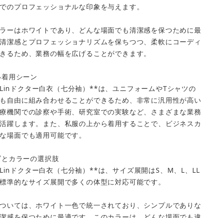
でのプロフェッショナルな印象を与えます。
ラーはホワイトであり、どんな場面でも清潔感を保つために最
清潔感とプロフェッショナリズムを保ちつつ、柔軟にコーディ
きるため、業務の幅を広げることができます。
広い着用シーン
ndeLinドクター白衣（七分袖）**は、ユニフォームやTシャツの
も自由に組み合わせることができるため、非常に汎用性が高い
療機関での診察や手術、研究室での実験など、さまざまな業務
活躍します。また、私服の上から着用することで、ビジネスカ
な場面でも適用可能です。
イズとカラーの選択肢
ndeLinドクター白衣（七分袖）**は、サイズ展開はS、M、L、LL
標準的なサイズ展開で多くの体型に対応可能です。
ついては、ホワイト一色で統一されており、シンプルでありな
潔感を保つために最適です。このカラーは、どんな場面でも違