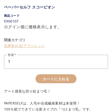
ペーパーセルフ スコーピオン
商品コード
E900107
ログイン後に価格表示します。
close
関連カテゴリ
カートに追加しました。
在庫処分品/アウトレット
数量
カートへ進む
お買い物を続ける
カートに入れる
アート感覚な切り絵まつ毛！
PAPERSELFは、人毛や合成繊維素材は未使用！
100％紙でできている新タイプの『つけまつ毛』です。