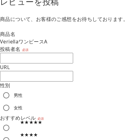
レビューを投稿
商品について、お客様のご感想をお待ちしております。
商品名
VeriellaワンピースA
投稿者名
必須
URL
性別
男性
m
女性
おすすめレベル
必須
★★★★★
★★★★