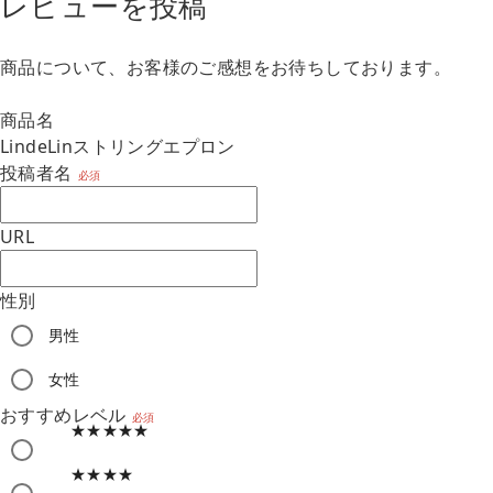
レビューを投稿
商品について、お客様のご感想をお待ちしております。
商品名
LindeLinストリングエプロン
投稿者名
必須
URL
性別
男性
m
女性
おすすめレベル
必須
★★★★★
★★★★